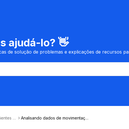
 ajudá-lo? 👋
icas de solução de problemas e explicações de recursos p
ientes e
Analisando dados de movimentação
de clientes